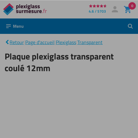
0
Directement
4.6 / 5703
Mon compte
Se connecter
au
Menu
Rech
contenu
Plaque
plexiglass
|
transparent
Retour
|
Page d'accueil
|
Plexiglass
|
Transparent
coulé
12mm
Plaque plexiglass transparent
coulé 12mm