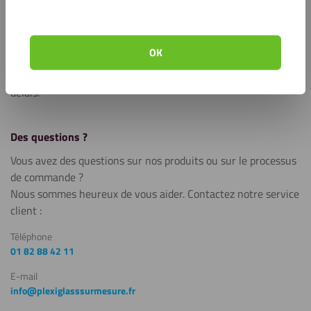
Que vous soyez un détaillant, un coach, un entraîneur
personnel ou un pharmacien qui a besoin d’une protection,
vous pouvez commander nos écrans en plexiglass prêts à
OK
l’emploi directement sur notre boutique en ligne. Votre écran
sera produit et préparé pour l’expédition dans les plus brefs
délais.
Des questions ?
Vous avez des questions sur nos produits ou sur le processus
de commande ?
Nous sommes heureux de vous aider. Contactez notre service
client :
Téléphone
01 82 88 42 11
E-mail
info@plexiglasssurmesure.fr