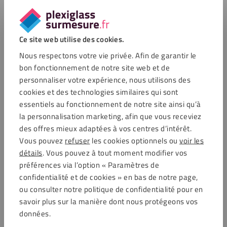
Nettoyage et désinfection d’une vitre
hygiénique en plexiglass
Ce site web utilise des cookies.
Nous respectons votre vie privée. Afin de garantir le
Comme le but de nos écrans est d’empêcher la propagation
bon fonctionnement de notre site web et de
des gouttelettes issues des éternuement et de la toux, il est
personnaliser votre expérience, nous utilisons des
essentiel de les nettoyer et les de désinfecter régulièrement.
cookies et des technologies similaires qui sont
Pour cela, vous pouvez utiliser notre
kit de désinfection
essentiels au fonctionnement de notre site ainsi qu’à
spécial plexiglass
, disponible sur notre boutique en ligne. Il
la personnalisation marketing, afin que vous receviez
est également recommandé de les traiter régulièrement à
des offres mieux adaptées à vos centres d’intérêt.
l’aide d’un
nettoyant antistatique
afin d’éviter que le
Vous pouvez
refuser
les cookies optionnels ou
voir les
plexiglass n’attire la poussière. Ainsi, le matériau restera
détails
. Vous pouvez à tout moment modifier vos
propre plus longtemps et ne présentera aucune rayure sur sa
préférences via l’option « Paramètres de
surface.
confidentialité et de cookies » en bas de notre page,
ou consulter notre politique de confidentialité pour en
Achat d’écrans anti-éternuements en
savoir plus sur la manière dont nous protégeons vos
acrylique
données.