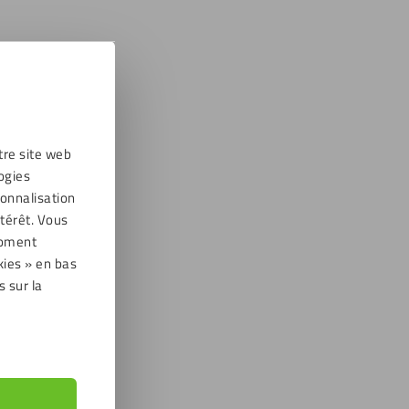
tre site web
ogies
sonnalisation
térêt. Vous
moment
kies » en bas
s sur la