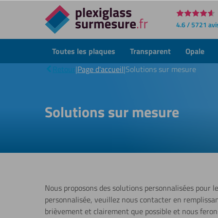
Directement
4.6 / 5721 avi
au
contenu
Toutes les plaques
Transparent
Opale
Retour
|
Page d'accueil
|
Solutions sur mesure
Solutions sur mesure
Nous proposons des solutions personnalisées pour le
personnalisée, veuillez nous contacter en remplissan
brièvement et clairement que possible et nous fero