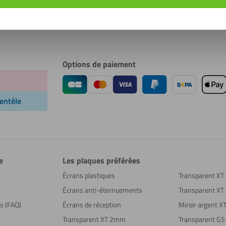
Options de paiement
ientèle
e
Les plaques préférées
Écrans plastiques
Transparent X
Écrans anti-éternuements
Transparent X
ns (FAQ)
Écrans de réception
Miroir argent 
Transparent XT 2mm
Transparent G