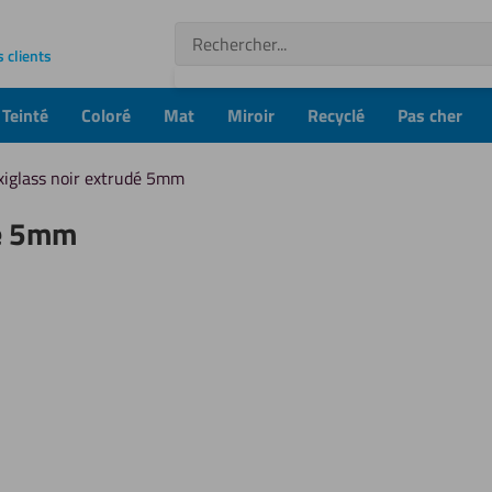
Recherche
s clients
Teinté
Coloré
Mat
Miroir
Recyclé
Pas cher
xiglass noir extrudé 5mm
dé 5mm