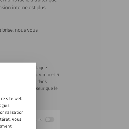
nsion interne est plus
e brise, nous vous
 conséquent, cette plaque
aisseurs 2 mm, 3 mm, 4 mm et 5
un très faible écart dans
ues d’écarts d’épaisseur que le
ss noir économique.
tre site web
ogies
sonnalisation
térêt. Vous
Afficher les détails
moment