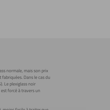
lass normale, mais son prix
t fabriquées. Dans le cas du
. Le plexiglass noir
 est forcé à travers un
 moins facile à traiter que