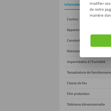
produit
modifier vos
Informations de base
Tél
de notre page
manière don
Couleur
Apparence
Convient à un usage
Résistant aux UV
Imperméable à l'humidité
Température de fonctionnem
Classe de feu
Film protecteur
Tolérance dimensionnelle