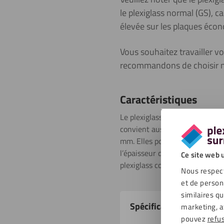
le plexiglass normal (GS), c
élevée sur les plaques éco
Vous souhaitez travailler v
recommandons de choisir 
Caractéristiques
Le plexiglass noir économique n
convient aussi bien à un usage
mm. Elles possèdent également u
l’épaisseur de la plaque. Les f
Ce site web u
plexiglass coulé. Vous trouvere
Nous respect
et de person
similaires q
Propriétés
Spécifications
marketing, a
du
pouvez
refu