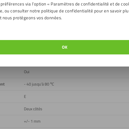
 préférences via l’option « Paramètres de confidentialité et de coo
échargements
, ou consulter notre politique de confidentialité pour en savoir plu
t nous protégeons vos données.
Noir
Lisse
OK
Extérieur, Intérieur
Oui
Oui
ent
- 40 jusqu'à 80 ℃
E
Deux côtés
+/- 1 mm