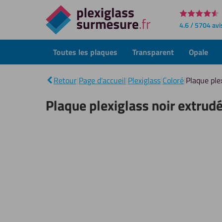
Directement
4.6 / 5704 avi
au
contenu
Toutes les plaques
Transparent
Opale
Retour
|
Page d'accueil
|
Plexiglass
|
Coloré
|
Plaque ple
Plaque plexiglass noir extru