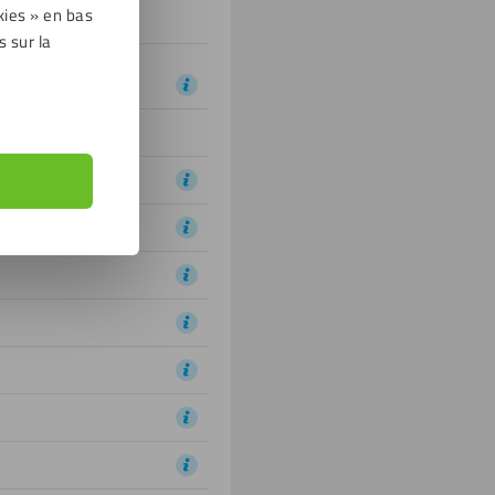
kies » en bas
s sur la