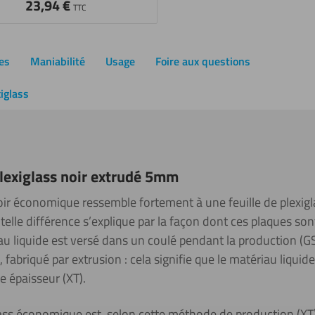
23,94
€
TTC
es
Maniabilité
Usage
Foire aux questions
xiglass
plexiglass noir extrudé 5mm
 noir économique ressemble fortement à une feuille de plexig
elle différence s’explique par la façon dont ces plaques son
au liquide est versé dans un coulé pendant la production (GS)
 fabriqué par extrusion : cela signifie que le matériau liquide
e épaisseur (XT).
lass économique est, selon cette méthode de production (XT),