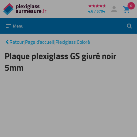
0
Directement
4.6 / 5704
Mon compte
Se connecter
au
Menu
Rech
contenu
Plaque
plexiglass
|
GS givré
Retour
|
Page d'accueil
|
Plexiglass
|
Coloré
noir
5mm
Plaque plexiglass GS givré noir
5mm