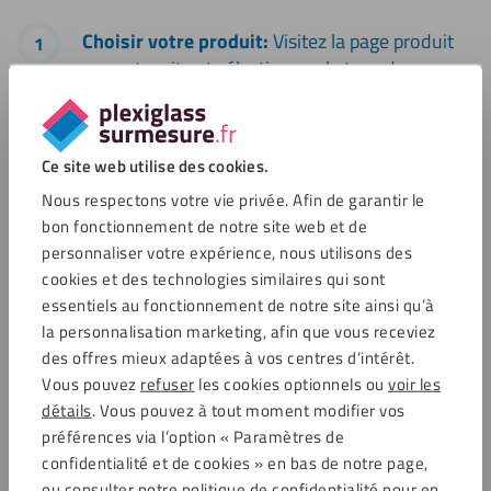
Choisir votre produit:
Visitez la page produit
sur notre site et sélectionnez le type de
plexiglass.
Remplir les dimensions ou télécharger un
Ce site web utilise des cookies.
fichier DXF dans notre configurateur:
Nous respectons votre vie privée. Afin de garantir le
Indiquez les dimensions précises dont vous
bon fonctionnement de notre site web et de
avez besoin pour votre armoire de bar.
personnaliser votre expérience, nous utilisons des
cookies et des technologies similaires qui sont
Ajouter des options de traitement
essentiels au fonctionnement de notre site ainsi qu’à
supplémentaires (trous de fixation/découpes
la personnalisation marketing, afin que vous receviez
si nécessaire):
Ajoutez des traitements tels
des offres mieux adaptées à vos centres d’intérêt.
que des trous de fixation ou des découpes
Vous pouvez
refuser
les cookies optionnels ou
voir les
souhaités.
détails
. Vous pouvez à tout moment modifier vos
préférences via l’option « Paramètres de
confidentialité et de cookies » en bas de notre page,
Commander:
Passez votre commande et
ou consulter notre politique de confidentialité pour en