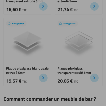
transparent extrudé 5mm
extrudé 5mm
16,60
€
21,74
€
TTC
TTC
Enregistrer
Enregistrer
Plaque plexiglass blanc opale
Plaque plexiglass
extrudé 5mm
transparent coulé 5mm
19,57
€
20,05
€
TTC
TTC
Comment commander un meuble de bar ?