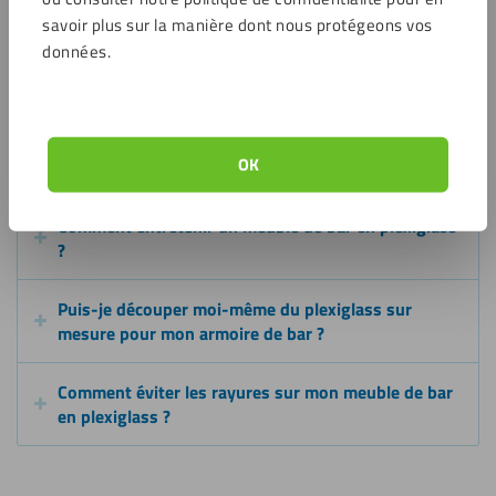
attendez la livraison rapide.
savoir plus sur la manière dont nous protégeons vos
données.
Questions Fréquemment Posées
Quel est l'avantage d'une armoire de bar en
OK
plexiglass ?
Comment entretenir un meuble de bar en plexiglass
?
Puis-je découper moi-même du plexiglass sur
mesure pour mon armoire de bar ?
Comment éviter les rayures sur mon meuble de bar
en plexiglass ?