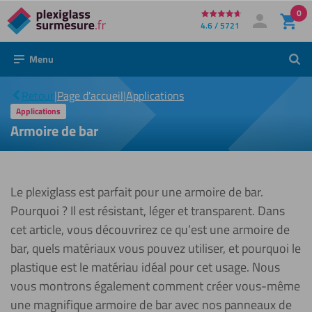
0
Directement
4.6 / 5721
Mon compte
Se connecter
au
Menu
Rech
contenu
Armoire
|
Retour
|
Page d'accueil
|
Applications
de bar
Applications
Armoire de bar
Le plexiglass est parfait pour une armoire de bar.
Pourquoi ? Il est résistant, léger et transparent. Dans
cet article, vous découvrirez ce qu’est une armoire de
bar, quels matériaux vous pouvez utiliser, et pourquoi le
plastique est le matériau idéal pour cet usage. Nous
vous montrons également comment créer vous-même
une magnifique armoire de bar avec nos panneaux de