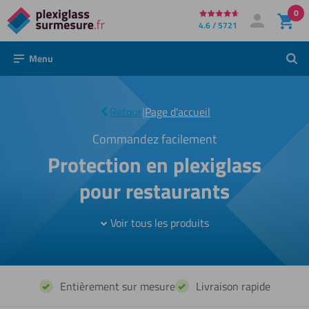
0
Directement
4.6 / 5721
Mon compte
Se connecter
au
Menu
Rech
contenu
Protection
|
plexiglass
Retour
|
Page d'accueil
restaurant
Commandez facilement
Protection en plexiglass
pour restaurants
Voir tous les produits
Entièrement sur mesure
Livraison rapide