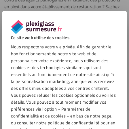
en plexi dans votre établissement de restauration ? Sachez
que vous pouvez commander votre écran pour la
restauration directement sur notre boutique en ligne. Vous
cherchez une autre solution ? Nous vous proposons un large
éventail de solutions pour protéger efficacement votre
Ce site web utilise des cookies.
entreprise ou votre organisation contre des maladies
Nous respectons votre vie privée. Afin de garantir le
infectieuses. N’hésitez pas à jeter un coup d’œil sur nos
bon fonctionnement de notre site web et de
écrans en plexiglass pour comptoir,
nos écrans en plexiglass
personnaliser votre expérience, nous utilisons des
suspendus
,
nos écrans de protection pour les caisses
ou
cookies et des technologies similaires qui sont
encore
nos écrans en plexiglass pour les bureaux
.
essentiels au fonctionnement de notre site ainsi qu’à
la personnalisation marketing, afin que vous receviez
Des questions ?
des offres mieux adaptées à vos centres d’intérêt.
Vous pouvez
refuser
les cookies optionnels ou
voir les
Vous avez des questions sur nos produits ou sur le processus
détails
. Vous pouvez à tout moment modifier vos
de commande ?
préférences via l’option « Paramètres de
Nous sommes heureux de vous aider. Contactez notre service
confidentialité et de cookies » en bas de notre page,
client :
ou consulter notre politique de confidentialité pour en
Téléphone