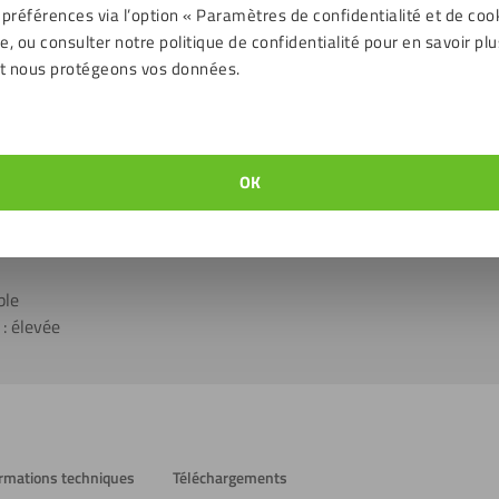
 préférences via l’option « Paramètres de confidentialité et de coo
, ou consulter notre politique de confidentialité pour en savoir plu
s ont un petit nombre de caractéristiques importantes. Les aspects 
t nous protégeons vos données.
lass :
plexiglass coulé (GS)
OK
ce d’épaisseur de 10%
s peuvent être utilisés comme côté visible et ont un film protecte
n
ble
: élevée
rmations techniques
Téléchargements