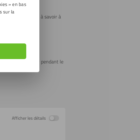
kies » en bas
s sur la
suivants sont bons à savoir à
ur pour les protéger pendant le
Afficher les détails