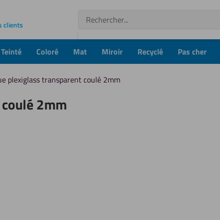
Recherche
s clients
Teinté
Coloré
Mat
Miroir
Recyclé
Pas cher
ue plexiglass transparent coulé 2mm
t coulé 2mm