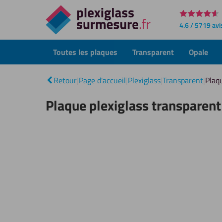
Directement
4.6 / 5719 avi
au
contenu
Toutes les plaques
Transparent
Opale
Retour
|
Page d'accueil
|
Plexiglass
|
Transparent
|
Plaq
Plaque plexiglass transparen