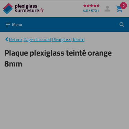
0
Directement
4.6 / 5721
Mon compte
Se connecter
au
Menu
Rech
contenu
Plaque
plexiglass
|
teinté
Retour
|
Page d'accueil
|
Plexiglass
|
Teinté
orange
8mm
Plaque plexiglass teinté orange
8mm