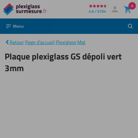
0
Directement
4.6 / 5704
Mon compte
Se connecter
au
Menu
Rech
contenu
Plaque
plexiglass
|
GS dépoli
Retour
|
Page d'accueil
|
Plexiglass
|
Mat
vert
3mm
Plaque plexiglass GS dépoli vert
3mm