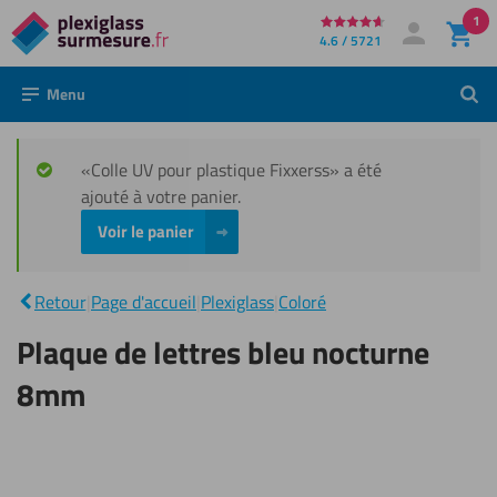
1
Directement
4.6 / 5721
Mon compte
Se connecter
au
Menu
Rech
contenu
«Colle UV pour plastique Fixxerss» a été
ajouté à votre panier.
Voir le panier
Plaque
de
lettres
|
Retour
|
Page d'accueil
|
Plexiglass
|
Coloré
bleu
nocturne
Plaque de lettres bleu nocturne
8mm
8mm