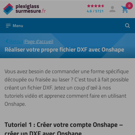
0
Directement
4.6 / 5721
Mon compte
Se connecter
au
Menu
Réaliser
Rech
contenu
votre
propre
|
fichier
Retour
|
Page d'accueil
DXF
Réaliser votre propre fichier DXF avec Onshape
avec
Onshape
Vous avez besoin de commander une forme spécifique
découpée ou fraisée au laser ? C’est tout à fait possible
créant un fichier DXF. Jetez un coup d’œil à nos
tutoriels vidéo et apprenez comment faire en utilisant
Onshape.
Tutoriel 1 : Créer votre compte Onshape –
créer un DXF avec Onshape