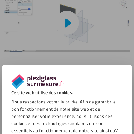
Lire la vidéo
Tutoriel 8 : Créer un triangle aux côtés
inégaux – créer un DXF avec Onshape
Ce site web utilise des cookies.
Nous vous montrons comment concevoir rapidement un
Nous respectons votre vie privée. Afin de garantir le
triangle à côtés inégaux en utilisant Onshape.
bon fonctionnement de notre site web et de
personnaliser votre expérience, nous utilisons des
cookies et des technologies similaires qui sont
essentiels au fonctionnement de notre site ainsi qu’à