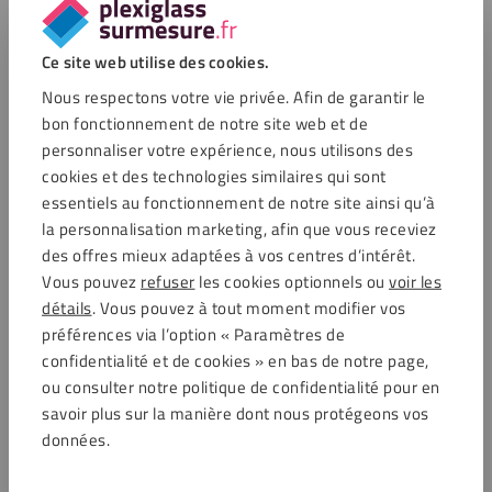
Ce site web utilise des cookies.
Questions fréquemment posées
Nous respectons votre vie privée. Afin de garantir le
bon fonctionnement de notre site web et de
La lampe UV fonctionne-t-elle également avec
personnaliser votre expérience, nous utilisons des
d'autres colles UV ?
cookies et des technologies similaires qui sont
essentiels au fonctionnement de notre site ainsi qu’à
Quels matériaux puis-je coller avec cette lampe et
la personnalisation marketing, afin que vous receviez
cette colle UV ?
des offres mieux adaptées à vos centres d’intérêt.
Vous pouvez
refuser
les cookies optionnels ou
voir les
Puis-je utiliser la lampe pour des matériaux non
détails
. Vous pouvez à tout moment modifier vos
transparents ?
préférences via l’option « Paramètres de
confidentialité et de cookies » en bas de notre page,
Dois-je nettoyer les surfaces à coller avant d'utiliser
ou consulter notre politique de confidentialité pour en
la lampe UV ?
savoir plus sur la manière dont nous protégeons vos
données.
Combien de temps dois-je diriger la lampe UV sur la
colle ?