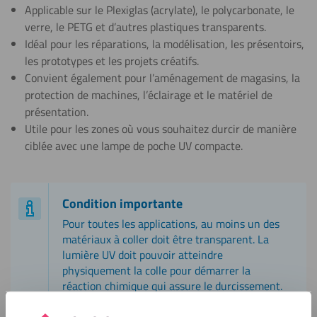
Applicable sur le Plexiglas (acrylate), le polycarbonate, le
verre, le PETG et d’autres plastiques transparents.
Idéal pour les réparations, la modélisation, les présentoirs,
les prototypes et les projets créatifs.
Convient également pour l’aménagement de magasins, la
protection de machines, l’éclairage et le matériel de
présentation.
Utile pour les zones où vous souhaitez durcir de manière
ciblée avec une lampe de poche UV compacte.
Condition importante
Pour toutes les applications, au moins un des
matériaux à coller doit être transparent. La
lumière UV doit pouvoir atteindre
physiquement la colle pour démarrer la
réaction chimique qui assure le durcissement.