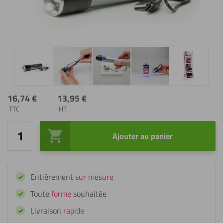
16,74
€
13,95
€
TTC
HT
Ajouter au panier
quantité
de
Fixxerss
Entièrement
sur mesure
Lampe
UV
Toute
forme
souhaitée
Livraison
rapide