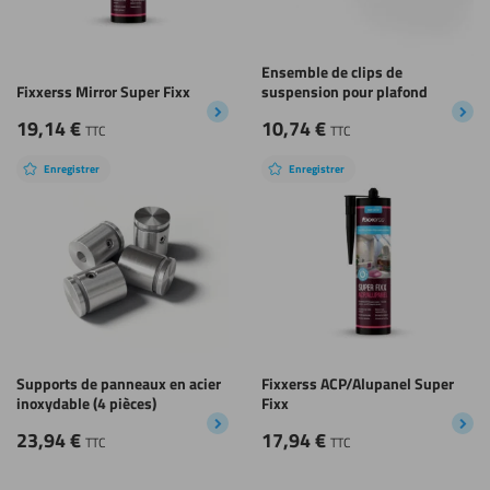
Ensemble de clips de
Fixxerss Mirror Super Fixx
suspension pour plafond
19,14
€
10,74
€
TTC
TTC
Enregistrer
Enregistrer
Supports de panneaux en acier
Fixxerss ACP/Alupanel Super
inoxydable (4 pièces)
Fixx
23,94
€
17,94
€
TTC
TTC