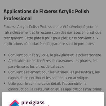
Applications de Fixxerss Acrylic Polish
Professional
Fixxerss Acrylic Polish Professional a été développé pour le
rafraîchissement et la restauration des surfaces en plastique
transparent. Cette pâte à polir pour plexiglass convient aux
applications où la clarté et l’apparence sont importantes.
Convient pour l’acrylique, le plexiglass et le polycarbonate.
Applicable sur les fenêtres de caravanes, les phares, les
pare-brise et les vitres de bateaux.
Convient également pour les vitrines, les présentoirs, les
capots de protection et les panneaux en acrylique.
Utile pour le commerce de détail, l’automobile, la
construction, la restauration et les applications maritimes.
Idéal pour polir les plastiques afin de réduire les rayures
légères et le ternissement.