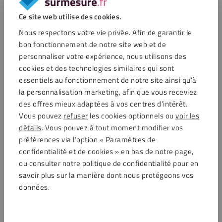
Ce site web utilise des cookies.
Questions fréquemment posées
Nous respectons votre vie privée. Afin de garantir le
bon fonctionnement de notre site web et de
Quelle surface puis-je polir avec une bouteille de
personnaliser votre expérience, nous utilisons des
250 ml ?
cookies et des technologies similaires qui sont
essentiels au fonctionnement de notre site ainsi qu’à
Puis-je également utiliser Fixxerss Acrylic Polish à
la personnalisation marketing, afin que vous receviez
la main sans machine ?
des offres mieux adaptées à vos centres d’intérêt.
Vous pouvez
refuser
les cookies optionnels ou
voir les
Quelle machine à polir dois-je utiliser et à quel
détails
. Vous pouvez à tout moment modifier vos
régime dois-je travailler ?
préférences via l’option « Paramètres de
confidentialité et de cookies » en bas de notre page,
Quelle est la profondeur des rayures que je peux
ou consulter notre politique de confidentialité pour en
éliminer par polissage ?
savoir plus sur la manière dont nous protégeons vos
données.
Dois-je prétraiter la surface avant le polissage ?