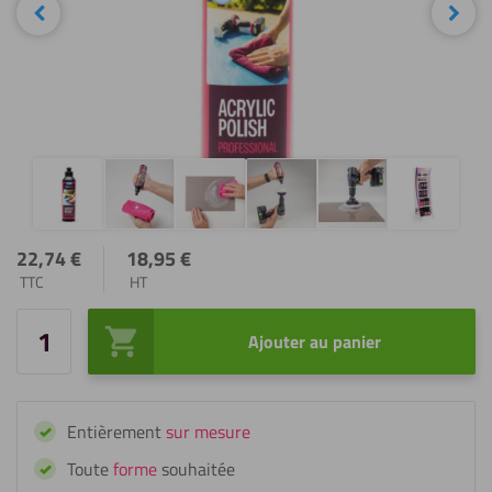
Précédent
Sui
22,74
€
18,95
€
TTC
HT
Ajouter au panier
quantité
de
Fixxerss
Entièrement
sur mesure
Acrylic
Polish
Toute
forme
souhaitée
Professional