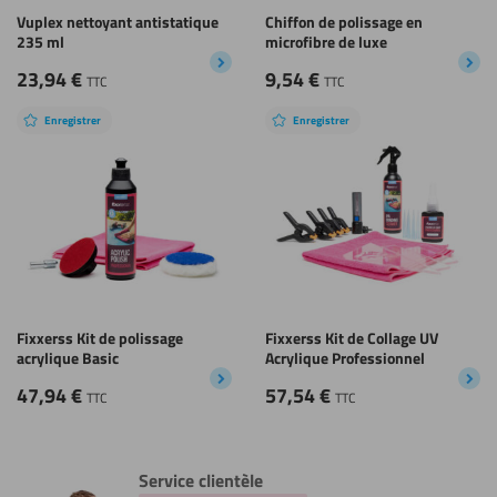
Vuplex nettoyant antistatique
Chiffon de polissage en
235 ml
microfibre de luxe
23,94
€
9,54
€
TTC
TTC
Enregistrer
Enregistrer
Fixxerss Kit de polissage
Fixxerss Kit de Collage UV
acrylique Basic
Acrylique Professionnel
47,94
€
57,54
€
TTC
TTC
Service clientèle