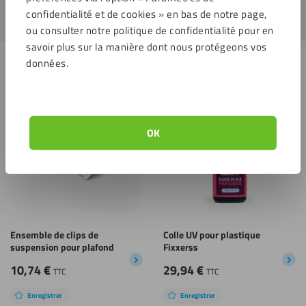
confidentialité et de cookies » en bas de notre page,
ou consulter notre politique de confidentialité pour en
savoir plus sur la manière dont nous protégeons vos
Produits similaires
données.
Enregistrer
Enregistrer
OK
Ensemble de clips de
Colle UV pour plastique
suspension pour plafond
Fixxerss
10,74
€
29,94
€
TTC
TTC
Enregistrer
Enregistrer