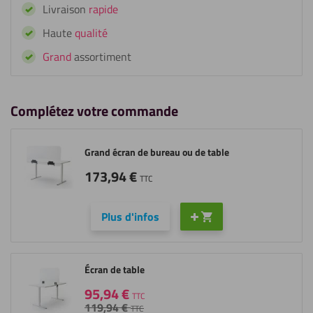
Livraison
rapide
feuille
en
Haute
qualité
plexiglass
Grand
assortiment
Complétez votre commande
Grand écran de bureau ou de table
173,94
€
TTC
Plus d'infos
Écran de table
95,94
€
TTC
119,94
€
TTC