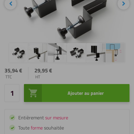
Précédent
Sui
35,94
€
29,95
€
TTC
HT
Ajouter au panier
quantité
de
Ensemble
Entièrement
sur mesure
de
pinces
Toute
forme
souhaitée
pour