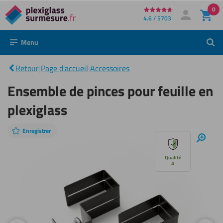
0
Directement
4.6 / 5703
Mon compte
Se connecter
au
Menu
Rech
contenu
Ensemble
de pinces
|
pour
Retour
|
Page d'accueil
|
Accessoires
feuille en
plexiglass
Ensemble de pinces pour feuille en
plexiglass
Enregistrer
Sauter
Zoom
avant
le
Qualité
A
diaporama