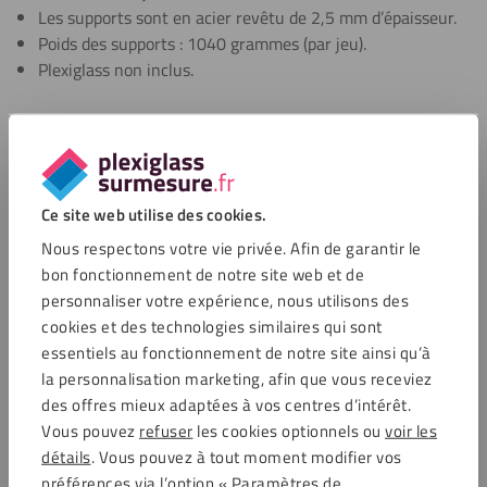
Les supports sont en acier revêtu de 2,5 mm d’épaisseur.
Poids des supports : 1040 grammes (par jeu).
Plexiglass non inclus.
Bon à savoir
Ce produit est adapté à un usage intérieur.
Ce site web utilise des cookies.
Sachez qu’il est également disponible
avec un panneau de
plexiglass
en deux tailles : 66,5 cm de hauteur x 80 cm de
Nous respectons votre vie privée. Afin de garantir le
largeur ou 66,5 cm de hauteur x 120 cm de largeur.
bon fonctionnement de notre site web et de
personnaliser votre expérience, nous utilisons des
cookies et des technologies similaires qui sont
Outre ce jeu de pinces de table, nous proposons également
essentiels au fonctionnement de notre site ainsi qu’à
d’autres solutions pour protéger vos espaces contre la
la personnalisation marketing, afin que vous receviez
propagation des maladies infectieuses. Jetez un coup d’œil
des offres mieux adaptées à vos centres d’intérêt.
à nos écrans de bureau ou de table,
grands
ou
petits
, nos
Vous pouvez
refuser
les cookies optionnels ou
voir les
écrans en plexiglass avec trous de suspension
nos
écrans sur
détails
. Vous pouvez à tout moment modifier vos
pied
. Tous sont disponibles sur notre boutique en ligne.
préférences via l’option « Paramètres de