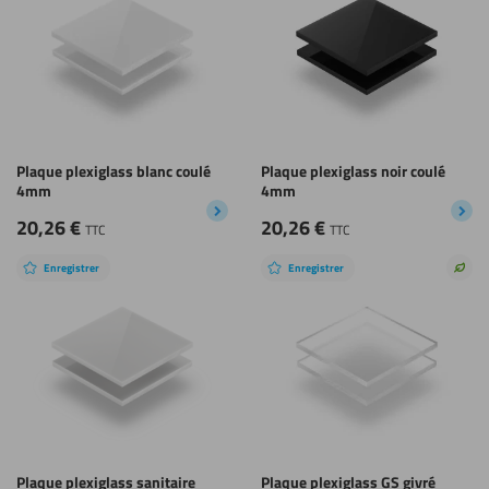
Plaque plexiglass blanc coulé
Plaque plexiglass noir coulé
4mm
4mm
20,26
€
20,26
€
TTC
TTC
Enregistrer
Enregistrer
Choi
dura
Plaque plexiglass sanitaire
Plaque plexiglass GS givré