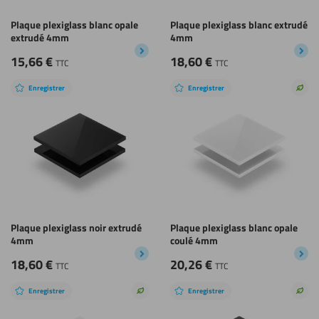
Plaque plexiglass blanc opale
Plaque plexiglass blanc extrudé
extrudé 4mm
4mm
15,66
€
18,60
€
TTC
TTC
Enregistrer
Enregistrer
Choi
dura
Plaque plexiglass noir extrudé
Plaque plexiglass blanc opale
4mm
coulé 4mm
18,60
€
20,26
€
TTC
TTC
Enregistrer
Enregistrer
Choix
Choi
durable
dura