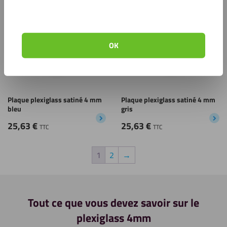
Enregistrer
Enregistrer
OK
Plaque plexiglass satiné 4 mm
Plaque plexiglass satiné 4 mm
bleu
gris
25,63
€
25,63
€
TTC
TTC
1
2
→
Tout ce que vous devez savoir sur le
plexiglass 4mm