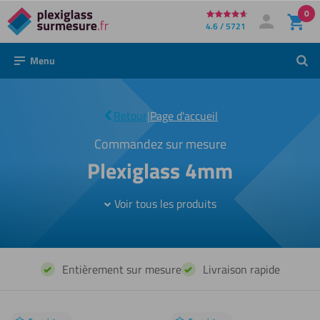
0
Directement
4.6 / 5721
Mon compte
Se connecter
au
Menu
Rech
contenu
Plexiglass
|
Retour
|
Page d'accueil
4mm
Commandez sur mesure
Plexiglass 4mm
Voir tous les produits
Entièrement sur mesure
Livraison rapide