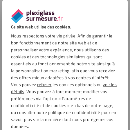
Plaque plexiglass satiné gris
Plaque plexiglass satiné 4 mm
Ce site web utilise des cookies.
ciment 4mm
rose
Nous respectons votre vie privée. Afin de garantir le
25,63
€
25,63
€
TTC
TTC
bon fonctionnement de notre site web et de
Enregistrer
Enregistrer
personnaliser votre expérience, nous utilisons des
cookies et des technologies similaires qui sont
essentiels au fonctionnement de notre site ainsi qu’à
la personnalisation marketing, afin que vous receviez
des offres mieux adaptées à vos centres d’intérêt.
Vous pouvez
refuser
les cookies optionnels ou
voir les
détails
. Vous pouvez à tout moment modifier vos
préférences via l’option « Paramètres de
Plaque plexiglass satiné
Plaque plexiglass satiné 4 mm
confidentialité et de cookies » en bas de notre page,
anthracite 4mm
bleu-vert
ou consulter notre politique de confidentialité pour en
25,63
€
25,63
€
savoir plus sur la manière dont nous protégeons vos
TTC
TTC
données.