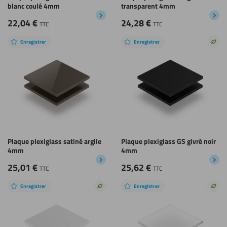
blanc coulé 4mm
transparent 4mm
22,04
€
24,28
€
TTC
TTC
Enregistrer
Enregistrer
Choi
dura
Plaque plexiglass satiné argile
Plaque plexiglass GS givré noir
4mm
4mm
25,01
€
25,62
€
TTC
TTC
Enregistrer
Enregistrer
Choix
Choi
durable
dura