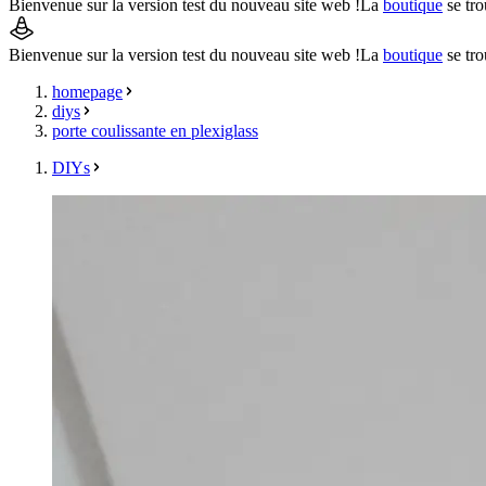
Bienvenue sur la version test du nouveau site web !
La
boutique
se tro
Bienvenue sur la version test du nouveau site web !
La
boutique
se tro
homepage
diys
porte coulissante en plexiglass
DIYs