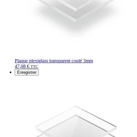
Plaque plexiglass transparent coulé 3mm
47,08
€
TTC
Enregistrer