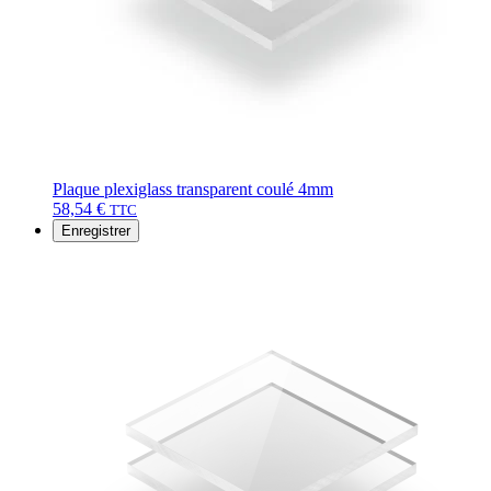
Plaque plexiglass transparent coulé 4mm
58,54
€
TTC
Enregistrer