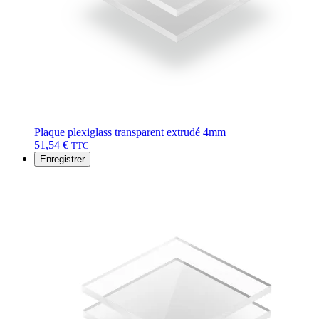
Plaque plexiglass transparent extrudé 4mm
51,54
€
TTC
Enregistrer