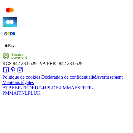
RCS
842 233 629
TVA
FR85 842 233 629
Politique de cookies
Déclaration de confidentialité
Avertissement
Mentions légales
AT
BE
BE-FR
DE
DE-HPL
DE-PMMA
ES
FR
FR-
PMMA
IT
NL
PL
UK