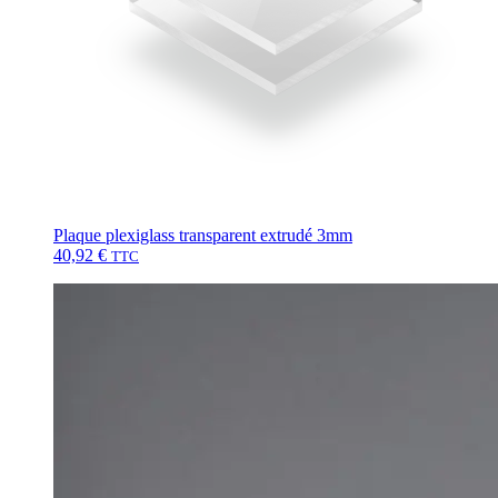
Plaque plexiglass transparent extrudé 3mm
40,92
€
TTC