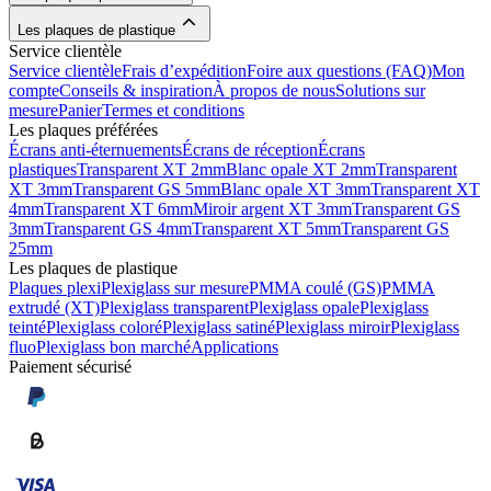
Les plaques de plastique
Service clientèle
Service clientèle
Frais d’expédition
Foire aux questions (FAQ)
Mon
compte
Conseils & inspiration
À propos de nous
Solutions sur
mesure
Panier
Termes et conditions
Les plaques préférées
Écrans anti-éternuements
Écrans de réception
Écrans
plastiques
Transparent XT 2mm
Blanc opale XT 2mm
Transparent
XT 3mm
Transparent GS 5mm
Blanc opale XT 3mm
Transparent XT
4mm
Transparent XT 6mm
Miroir argent XT 3mm
Transparent GS
3mm
Transparent GS 4mm
Transparent XT 5mm
Transparent GS
25mm
Les plaques de plastique
Plaques plexi
Plexiglass sur mesure
PMMA coulé (GS)
PMMA
extrudé (XT)
Plexiglass transparent
Plexiglass opale
Plexiglass
teinté
Plexiglass coloré
Plexiglass satiné
Plexiglass miroir
Plexiglass
fluo
Plexiglass bon marché
Applications
Paiement sécurisé