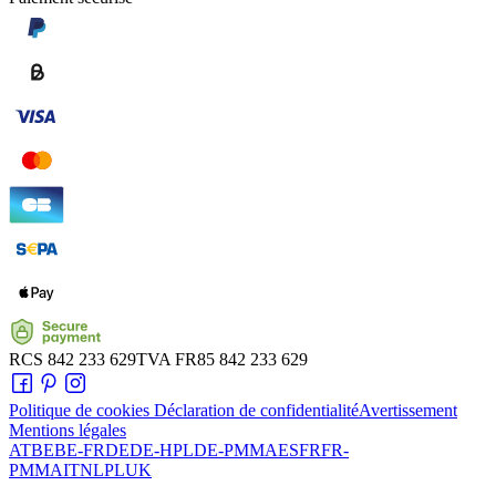
RCS
842 233 629
TVA
FR85 842 233 629
Politique de cookies
Déclaration de confidentialité
Avertissement
Mentions légales
AT
BE
BE-FR
DE
DE-HPL
DE-PMMA
ES
FR
FR-
PMMA
IT
NL
PL
UK