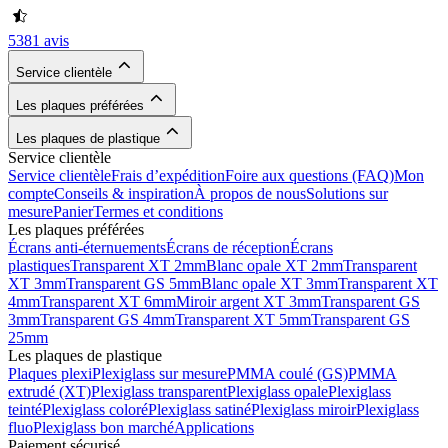
5381 avis
Service clientèle
Les plaques préférées
Les plaques de plastique
Service clientèle
Service clientèle
Frais d’expédition
Foire aux questions (FAQ)
Mon
compte
Conseils & inspiration
À propos de nous
Solutions sur
mesure
Panier
Termes et conditions
Les plaques préférées
Écrans anti-éternuements
Écrans de réception
Écrans
plastiques
Transparent XT 2mm
Blanc opale XT 2mm
Transparent
XT 3mm
Transparent GS 5mm
Blanc opale XT 3mm
Transparent XT
4mm
Transparent XT 6mm
Miroir argent XT 3mm
Transparent GS
3mm
Transparent GS 4mm
Transparent XT 5mm
Transparent GS
25mm
Les plaques de plastique
Plaques plexi
Plexiglass sur mesure
PMMA coulé (GS)
PMMA
extrudé (XT)
Plexiglass transparent
Plexiglass opale
Plexiglass
teinté
Plexiglass coloré
Plexiglass satiné
Plexiglass miroir
Plexiglass
fluo
Plexiglass bon marché
Applications
Paiement sécurisé