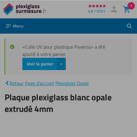
1
Directement
4.6 / 5721
Mon compte
Se connecter
au
Menu
Rech
contenu
«Colle UV pour plastique Fixxerss» a été
ajouté à votre panier.
Voir le panier
Plaque
plexiglass
blanc
|
Retour
|
Page d'accueil
|
Plexiglass
|
Opale
opale
extrudé
Plaque plexiglass blanc opale
4mm
extrudé 4mm