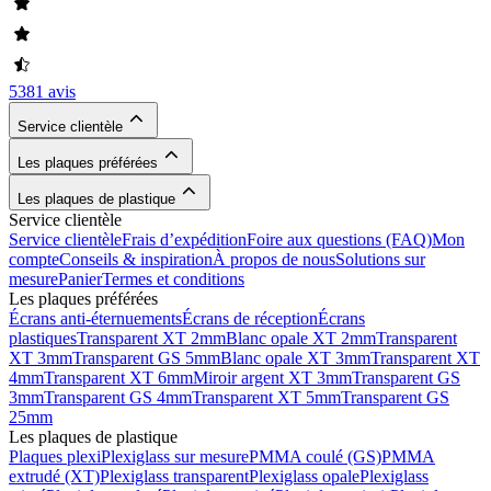
5381 avis
Service clientèle
Les plaques préférées
Les plaques de plastique
Service clientèle
Service clientèle
Frais d’expédition
Foire aux questions (FAQ)
Mon
compte
Conseils & inspiration
À propos de nous
Solutions sur
mesure
Panier
Termes et conditions
Les plaques préférées
Écrans anti-éternuements
Écrans de réception
Écrans
plastiques
Transparent XT 2mm
Blanc opale XT 2mm
Transparent
XT 3mm
Transparent GS 5mm
Blanc opale XT 3mm
Transparent XT
4mm
Transparent XT 6mm
Miroir argent XT 3mm
Transparent GS
3mm
Transparent GS 4mm
Transparent XT 5mm
Transparent GS
25mm
Les plaques de plastique
Plaques plexi
Plexiglass sur mesure
PMMA coulé (GS)
PMMA
extrudé (XT)
Plexiglass transparent
Plexiglass opale
Plexiglass