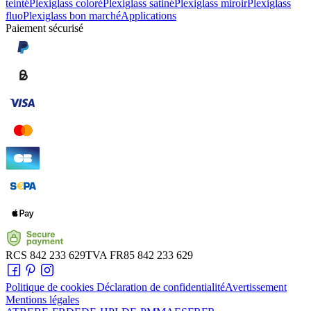
teinté
Plexiglass coloré
Plexiglass satiné
Plexiglass miroir
Plexiglass
fluo
Plexiglass bon marché
Applications
Paiement sécurisé
RCS
842 233 629
TVA
FR85 842 233 629
Politique de cookies
Déclaration de confidentialité
Avertissement
Mentions légales