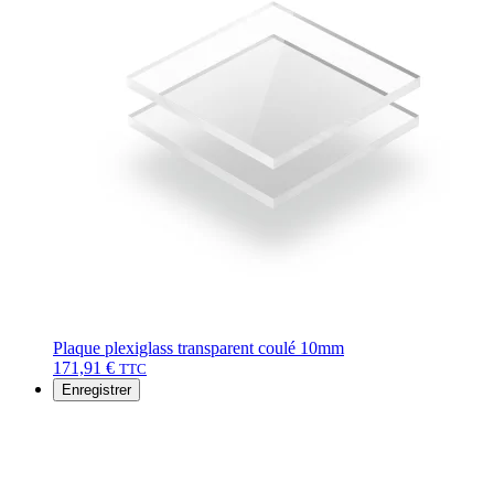
Plaque plexiglass transparent coulé 10mm
171,91
€
TTC
Enregistrer